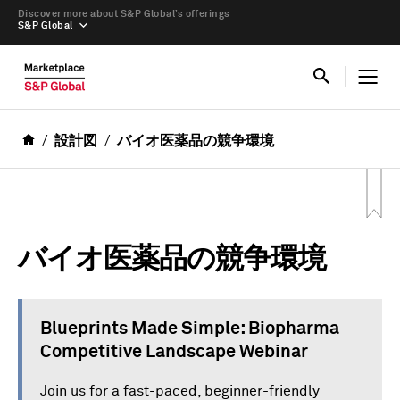
Discover more about S&P Global’s offerings
S&P Global
設計図
バイオ医薬品の競争環境
バイオ医薬品の競争環境
Blueprints Made Simple: Biopharma
Competitive Landscape Webinar
Join us for a fast-paced, beginner-friendly