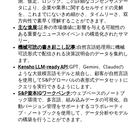
測、仮定、ロジック。この詳細なコンセンサスデー
タにより、企業や業界に関するセルサイドの見解
を、これまでにないきめ細かさ、タイムリーさ、双
方向性で素早く理解することができます。
主な進展
:
証券の市場価値に影響を与える可能性の
ある重要なニュースやイベントの構造化されたサマ
リー。
機械可読の書き起こし記事
:
自然言語処理用に機械
可読形式で配信される決算説明会のデータを集約し
ます。
Kensho LLM-ready API
:
GPT、Gemini、Claudeの
ような大規模言語モデルと統合し、顧客が自然言語
を使用してS&Pグローバルの表形式データセットに
クエリを実行できるようにします。
S&P資本IQワークベンチ
:
ウェブベースのノートブ
ック環境で、多言語、組み込みデータの可視化、自
動バージョン管理をサポートするコラボレーティ
ブ・ノートブックを使用して、データ分析やモデル
の構築を行うことができます。