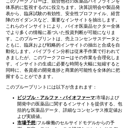
このワークフローは、競合他社の医薬品パイプラインを
体系的に監視するのに役立ちます。決算説明会や製品発
表から、臨床試験の有効性、安全性プロファイル、経営
陣のガイダンスなど、重要なインサイトを抽出します。
これらのインサイトにより、バイオ医薬品セクター全体
でより多くの情報に基づいた投資判断が可能になりま
す。このブループリントは、売上コンセンサスデータと
ともに、臨床および戦略的インサイトの抽出と合成を自
動化します。パイプライン分析は従来手作業で行われて
きましたが、このワークフローはその作業を合理化しま
す。インサイトの生成に必要な時間を大幅に短縮すると
同時に、各資産の開発進捗と商業的可能性を全体的に把
握することができます。
このブループリントには以下が含まれます：
ビジブル・アルファ・バイオファーマ
:
市場および
開発中の医薬品に関するインサイトを提供する、包
括的な医薬品データ、詳細なコンセンサス推定値お
よび実績値。
市場予想
:
フル稼働のセルサイドモデルからの予