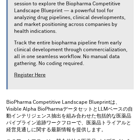
session to explore the Biopharma Competitive
Landscape Blueprint — a powerful tool for
analyzing drug pipelines, clinical developments,
and market positioning across companies by
health indications.
Track the entire biopharma pipeline from early
clinical development through commercialization,
all in one seamless workflow. No manual data
gathering. No coding required.
Register Here
BioPharma Competitive Landscape Blueprintは、
Visible Alpha BioPharmaデータセットとLLMベースの自
動インテリジェンス抽出を組み合わせた包括的な医薬品
パイプライン追跡ワークフローで、医薬品トライアルと
経営見通しに関する最新情報を提供します。