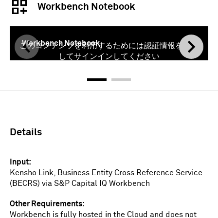
Workbench Notebook
Workbench Notebook
このコンテンツを利用するためには認証情報を使用
してサインインしてください
サインイン
Details
Input
Kensho Link, Business Entity Cross Reference Service
(BECRS) via S&P Capital IQ Workbench
Other Requirements
Workbench is fully hosted in the Cloud and does not