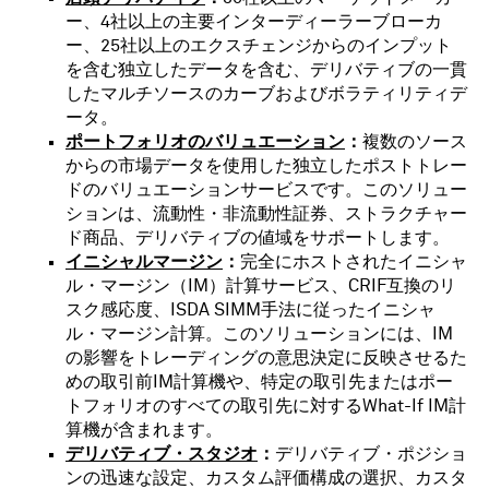
ー、4社以上の主要インターディーラーブローカ
ー、25社以上のエクスチェンジからのインプット
を含む独立したデータを含む、デリバティブの一貫
したマルチソースのカーブおよびボラティリティデ
ータ。
ポートフォリオのバリュエーション
：
複数のソース
からの市場データを使用した独立したポストトレー
ドのバリュエーションサービスです。このソリュー
ションは、流動性・非流動性証券、ストラクチャー
ド商品、デリバティブの値域をサポートします。
イニシャルマージン
：
完全にホストされたイニシャ
ル・マージン（IM）計算サービス、CRIF互換のリ
スク感応度、ISDA SIMM手法に従ったイニシャ
ル・マージン計算。このソリューションには、IM
の影響をトレーディングの意思決定に反映させるた
めの取引前IM計算機や、特定の取引先またはポー
トフォリオのすべての取引先に対するWhat-If IM計
算機が含まれます。
デリバティブ・スタジオ
：
デリバティブ・ポジショ
ンの迅速な設定、カスタム評価構成の選択、カスタ