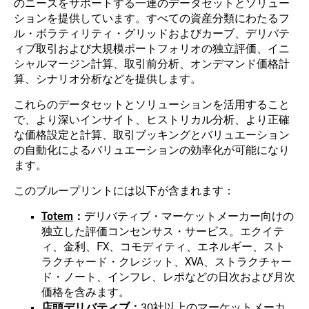
のニーズをサポートする一連のデータセットとソリュー
ションを提供しています。すべての資産分類にわたるフ
ル・ボラティリティ・グリッドおよびカーブ、デリバテ
ィブ取引および大規模ポートフォリオの独立評価、イニ
シャルマージン計算、取引前分析、オンデマンド価格計
算、シナリオ分析などを提供します。
これらのデータセットとソリューションを活用すること
で、より深いインサイト、ヒストリカル分析、より正確
な価格設定と計算、取引ブッキングとバリュエーション
の自動化によるバリュエーションの効率化が可能になり
ます。
このブループリントには以下が含まれます：
Totem
：
デリバティブ・マーケットメーカー向けの
独立した評価コンセンサス・サービス。エクイテ
ィ、金利、FX、コモディティ、エネルギー、スト
ラクチャード・クレジット、XVA、ストラクチャー
ド・ノート、インフレ、レポなどの日次および月次
価格を含みます。
店頭デリバティブ
：
30社以上のマーケットメーカ