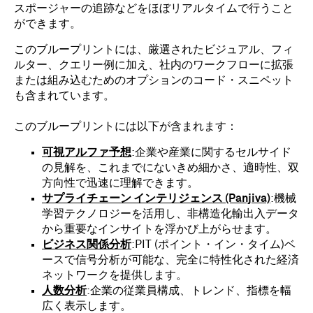
スポージャーの追跡などをほぼリアルタイムで行うこと
ができます。
このブループリントには、厳選されたビジュアル、フィ
ルター、クエリー例に加え、社内のワークフローに拡張
または組み込むためのオプションのコード・スニペット
も含まれています。
このブループリントには以下が含まれます：
可視アルファ予想
:企業や産業に関するセルサイド
の見解を、これまでにないきめ細かさ、適時性、双
方向性で迅速に理解できます。
サプライチェーン インテリジェンス (Panjiva)
:機械
学習テクノロジーを活用し、非構造化輸出入データ
から重要なインサイトを浮かび上がらせます。
ビジネス関係分析
:PIT (ポイント・イン・タイム)ベ
ースで信号分析が可能な、完全に特性化された経済
ネットワークを提供します。
人数分析
:企業の従業員構成、トレンド、指標を幅
広く表示します。