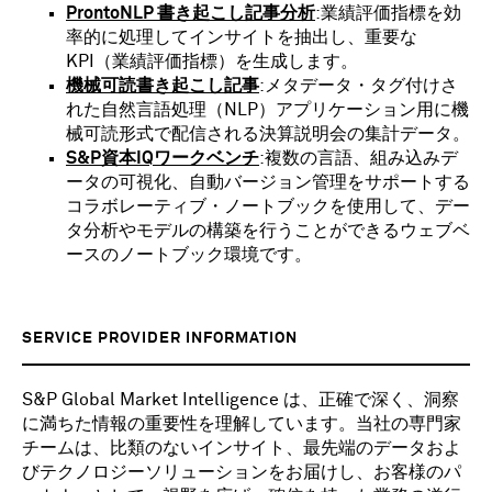
ProntoNLP 書き起こし記事分析
:業績評価指標を効
率的に処理してインサイトを抽出し、重要な
KPI（業績評価指標）を生成します。
機械可読書き起こし記事
:メタデータ・タグ付けさ
れた自然言語処理（NLP）アプリケーション用に機
械可読形式で配信される決算説明会の集計データ。
S&P資本IQワークベンチ
:複数の言語、組み込みデ
ータの可視化、自動バージョン管理をサポートする
コラボレーティブ・ノートブックを使用して、デー
タ分析やモデルの構築を行うことができるウェブベ
ースのノートブック環境です。
SERVICE PROVIDER INFORMATION
S&P Global Market Intelligence は、正確で深く、洞察
に満ちた情報の重要性を理解しています。当社の専門家
チームは、比類のないインサイト、最先端のデータおよ
びテクノロジーソリューションをお届けし、お客様のパ