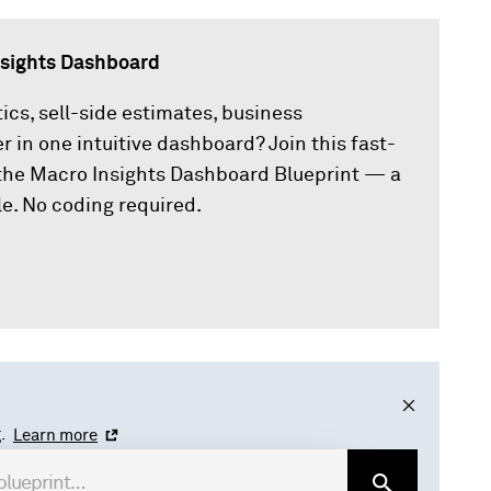
nsights Dashboard
s, sell-side estimates, business
 in one intuitive dashboard? Join this fast-
 the Macro Insights Dashboard Blueprint — a
e. No coding required.
.
Learn more