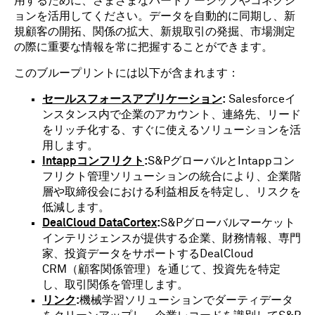
用するために、さまざまなパートナーシップやコネクシ
ョンを活用してください。データを自動的に同期し、新
規顧客の開拓、関係の拡大、新規取引の発掘、市場測定
の際に重要な情報を常に把握することができます。
このブループリントには以下が含まれます：
セールスフォースアプリケーション
:
Salesforceイ
ンスタンス内で企業のアカウント、連絡先、リード
をリッチ化する、すぐに使えるソリューションを活
用します。
Intappコンフリクト
:
S&PグローバルとIntappコン
フリクト管理ソリューションの統合により、企業階
層や取締役会における利益相反を特定し、リスクを
低減します。
DealCloud DataCortex
:
S&Pグローバルマーケット
インテリジェンスが提供する企業、財務情報、専門
家、投資データをサポートするDealCloud
CRM（顧客関係管理）を通じて、投資先を特定
し、取引関係を管理します。
リンク
:
機械学習ソリューションでダーティデータ