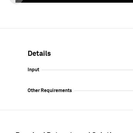
このコンテ
Details
Input
Other Requirements