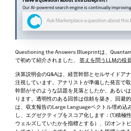
Have a question about this Blueprint?
Our AI-powered search engine is continually improving
Questioning the Answers Blueprintは、Qua
で初めて紹介されました、
答えを問うLLMの役
決算説明会のQ&Aは、経営幹部とセルサイドア
注視しています。アナリストが準備した発言で取
幹部がそのような話題を見落としたか、あるいは
ります。透明性のある回答は信頼を築き、回避的
は、収支報告のLarge Languageベクトル
し、エグゼクティブをスコア化します：(1)積
ウェルズしていたかを指標とする）、(2)オン