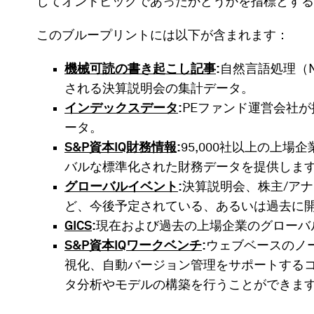
してオントピックであったかどうかを指標とする
このブループリントには以下が含まれます：
機械可読の書き起こし記事
:
自然言語処理（
される決算説明会の集計データ。
インデックスデータ
:
PEファンド運営会社
ータ。
S&P資本IQ財務情報
:
95,000社以上の上場
バルな標準化された財務データを提供しま
グローバルイベント
:
決算説明会、株主/ア
ど、今後予定されている、あるいは過去に
GICS
:
現在および過去の上場企業のグローバ
S&P資本IQワークベンチ
:
ウェブベースのノ
視化、自動バージョン管理をサポートする
タ分析やモデルの構築を行うことができま