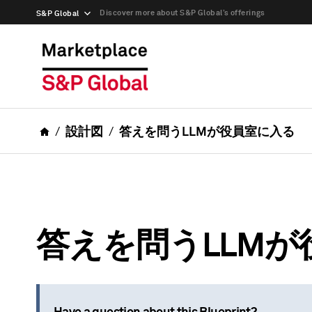
Discover more about S&P Global’s offerings
S&P Global
設計図
答えを問うLLMが役員室に入る
答えを問うLLMが