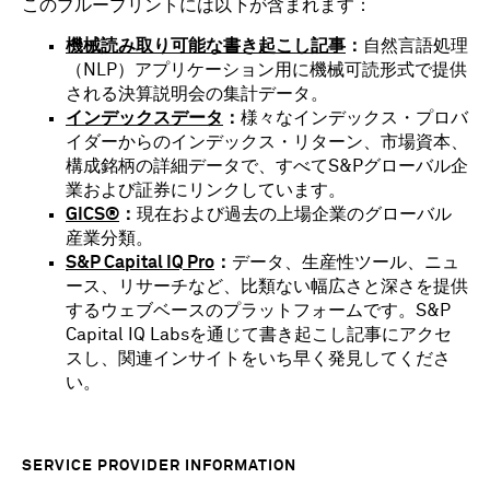
このブループリントには以下が含まれます：
機械読み取り可能な書き起こし記事
：
自然言語処理
（NLP）アプリケーション用に機械可読形式で提供
される決算説明会の集計データ。
インデックスデータ
：
様々なインデックス・プロバ
イダーからのインデックス・リターン、市場資本、
構成銘柄の詳細データで、すべてS&Pグローバル企
業および証券にリンクしています。
GICS®
：
現在および過去の上場企業のグローバル
産業分類。
S&P Capital IQ Pro
：
データ、生産性ツール、ニュ
ース、リサーチなど、比類ない幅広さと深さを提供
するウェブベースのプラットフォームです。S&P
Capital IQ Labsを通じて書き起こし記事にアクセ
スし、関連インサイトをいち早く発見してくださ
い。
SERVICE PROVIDER INFORMATION