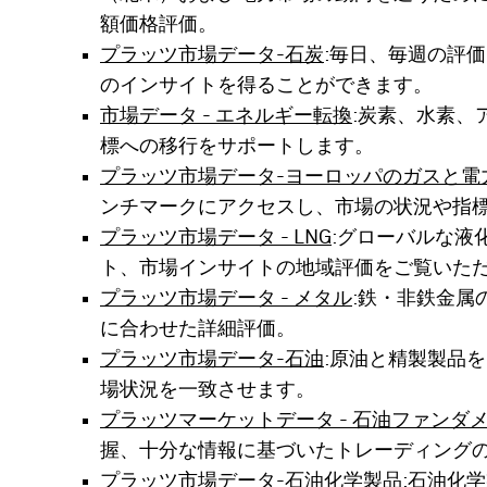
額価格評価。
プラッツ市場データ-石炭
:毎日、毎週の評
のインサイトを得ることができます。
市場データ - エネルギー転換
:炭素、水素、
標への移行をサポートします。
プラッツ市場データ-ヨーロッパのガスと電
ンチマークにアクセスし、市場の状況や指
プラッツ市場データ - LNG
:グローバルな液
ト、市場インサイトの地域評価をご覧いた
プラッツ市場データ - メタル
:鉄・非鉄金属
に合わせた詳細評価。
プラッツ市場データ-石油
:原油と精製製品
場状況を一致させます。
プラッツマーケットデータ - 石油ファンダ
握、十分な情報に基づいたトレーディング
プラッツ市場データ-石油化学製品
:石油化