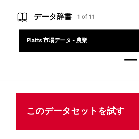
データ辞書
1 of 11
Platts 市場データ - 農業
このコンテ
このデータセットを試す