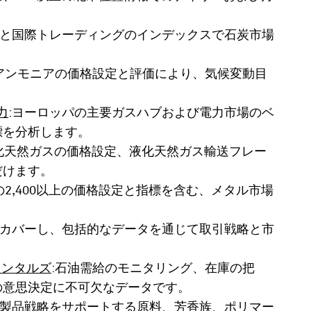
価と国際トレーディングのインデックスで石炭市場
アンモニアの価格設定と評価により、気候変動目
力
:ヨーロッパの主要ガスハブおよび電力市場のベ
標を分析します。
化天然ガスの価格設定、液化天然ガス輸送フレー
だけます。
の2,400以上の価格設定と指標を含む、メタル市場
をカバーし、包括的なデータを通じて取引戦略と市
メンタルズ
:石油需給のモニタリング、在庫の把
の意思決定に不可欠なデータです。
学製品戦略をサポートする原料、芳香族、ポリマー