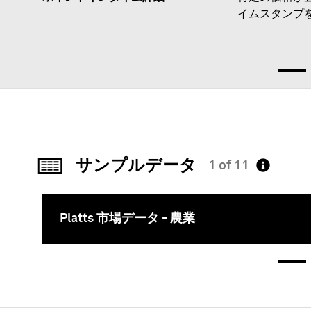
イムスタンプ
サンプルデータ
1 of 11
Platts 市場データ - 農業
このコンテ