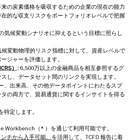
将来の炭素価格を吸収するための企業の現在の能力
潜在的な収支リスクをポートフォリオレベルで把握
2°Cの気候変動シナリオに抑えるという目標に照らし
気候変動物理的リスク指標に対して、資産レベルで
ポージャーを評価します。
CRS）
:
6,500万以上の金融商品を相互参照するグ
セスし、データセット間のリンクを実現します。
ー、出来高、その他データポイントにわたるスプ
ータの両方で、貿易通貨に関するインサイトを得る
を特定します。
place Workbench（* ）を通じて利用可能です。
 ンチから入手可能。
を活用して、TCFD 報告に着