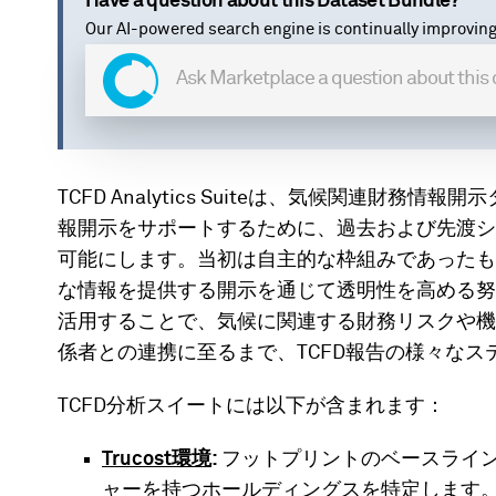
Have a question about this Dataset Bundle?
Our AI-powered search engine is continually improving
TCFD Analytics Suiteは、気候関連財務
報開示をサポートするために、過去および先渡シ
可能にします。当初は自主的な枠組みであったも
な情報を提供する開示を通じて透明性を高める努
活用することで、気候に関連する財務リスクや機
係者との連携に至るまで、TCFD報告の様々な
TCFD分析スイートには以下が含まれます：
Trucost環境
:
フットプリントのベースライ
ャーを持つホールディングスを特定します