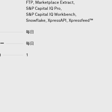
FTP
,
Marketplace Extract
,
S&P Capital IQ Pro
,
S&P Capital IQ Workbench
,
Snowflake
,
XpressAPI
,
Xpressfeed™
毎日
ー
毎日
)
1