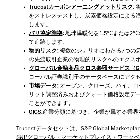
Trucostカーボンアーニングアットリスク
:
をストレステストし、炭素価格設定による
します。
パリ協定準拠
:
地球温暖化を1.5°Cまたは
て追跡します。
物的リスク
:
複数のシナリオにわたる7つの
の先渡取引企業の物理的リスクへのエクス
グローバル金融商品クロス参照サービス（GI
ローバル証券識別子のデータベースにアク
市場データ
:
オープン、クローズ、ハイ、ロ
リット調整済みおよびクォート価格設定デ
ことができます。
GICS
:
産業分類に基づき、企業が属する業界
Trucostデータセットは、S&P Global Market
S&Pグローバル・マーケットプレイス・ワークベ