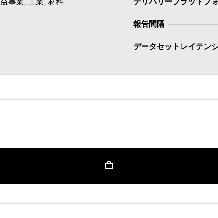
事業, 工業, 材料
デリバリープラットフ
報告間隔
データセットレイテン
ンツを利用するためには認証情報を使用してサインイン