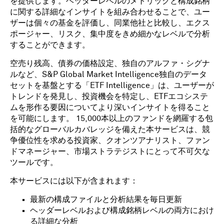
を提供します。ヘッダーレベルのメトリックと構成銘柄
に関する詳細なインサイトを組み合わせることで、ユー
ザーは個々の基金を評価し、同業他社と比較し、エクス
ポージャー、リスク、集中度をきめ細かなレベルで分析
することができます。
空売り残高、債券の価格設定、独自のアルファ・シグナ
ルなど、S&P Global Market Intelligence独自のデータ
セットを基盤とする「ETF Intelligence」は、ユーザーが
トレンドを発見し、投資機会を特定し、ETFエコシステ
ムを形作る要因についてより深いインサイトを得ること
を可能にします。 15,000本以上のファンドを網羅する包
括的なグローバルカバレッジを備えた本サービスは、競
争優位性を求める投資家、クオンツアナリスト、ファン
ドマネージャー、市場ストラテジストにとって不可欠な
ツールです。
本サービスには以下が含まれます：
最新の構成ファイルと分析結果を毎日更新
ヘッダーレベルおよび構成銘柄レベルの両方におけ
る詳細な分析