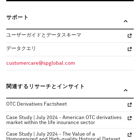
サポート
ユーザーガイドとデータスキーマ
データクエリ
customercare@spglobal.com
関連するリサーチとインサイト
OTC Derivatives Factsheet
Case Study | July 2024 - American OTC derivatives
market within the life insurance sector
Case Study | July 2024 - The Value of a
Homogenized and High-quality Historical Dataset