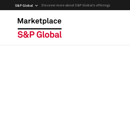
Discover more about S&P Global’s offerings
S&P Global