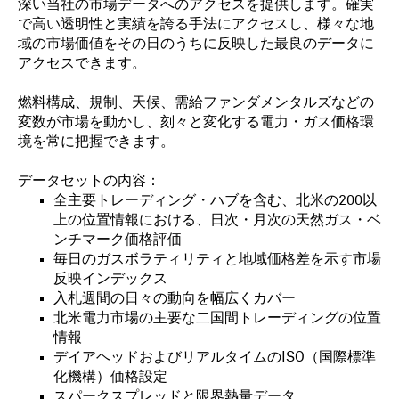
深い当社の市場データへのアクセスを提供します。確実
で高い透明性と実績を誇る手法にアクセスし、様々な地
域の市場価値をその日のうちに反映した最良のデータに
アクセスできます。
燃料構成、規制、天候、需給ファンダメンタルズなどの
変数が市場を動かし、刻々と変化する電力・ガス価格環
境を常に把握できます。
データセットの内容：
全主要トレーディング・ハブを含む、北米の200以
上の位置情報における、日次・月次の天然ガス・ベ
ンチマーク価格評価
毎日のガスボラティリティと地域価格差を示す市場
反映インデックス
入札週間の日々の動向を幅広くカバー
北米電力市場の主要な二国間トレーディングの位置
情報
デイアヘッドおよびリアルタイムのISO（国際標準
化機構）価格設定
スパークスプレッドと限界熱量データ