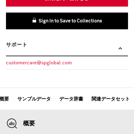
Sign In to Save to Collections
サポート
customercare@spglobal.com
概要
サンプルデータ
データ辞書
関連データセット
概要