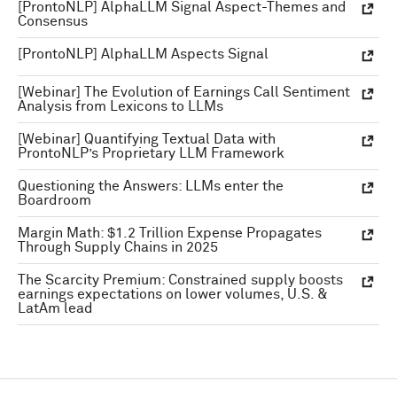
[ProntoNLP] AlphaLLM Signal Aspect-Themes and
Consensus
[ProntoNLP] AlphaLLM Aspects Signal
[Webinar] The Evolution of Earnings Call Sentiment
Analysis from Lexicons to LLMs
[Webinar] Quantifying Textual Data with
ProntoNLP’s Proprietary LLM Framework
Questioning the Answers: LLMs enter the
Boardroom
Margin Math: $1.2 Trillion Expense Propagates
Through Supply Chains in 2025
The Scarcity Premium: Constrained supply boosts
earnings expectations on lower volumes, U.S. &
LatAm lead