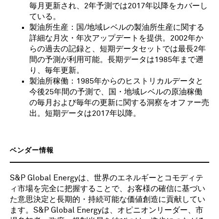
毎月更新され、2年予測では2017年以降をカバーし
ている。
製油所生産：国/地域レベルの製油所生産に関する
詳細な月次・年次アップデートを提供。2002年か
らの過去の記録と、短期データセットでは最長2年
間の予測が利用可能。長期データは1985年まで遡
り、毎年更新。
製油所稼働：1985年からのヒストリカルデータと
今後25年間の予測で、国・地域レベルの原油稼働
の毎月および毎年の更新に関する洞察をオファー売
出。短期データは2017年以降。
ベンダー情報
S&P Global Energyは、世界のエネルギーとコモディテ
ィ市場を完全に把握することで、お客様の確信に基づい
た意思決定と長期的・持続可能な価値創造に貢献してい
ます。S&P Global Energyは、オピニオンリーダー、市