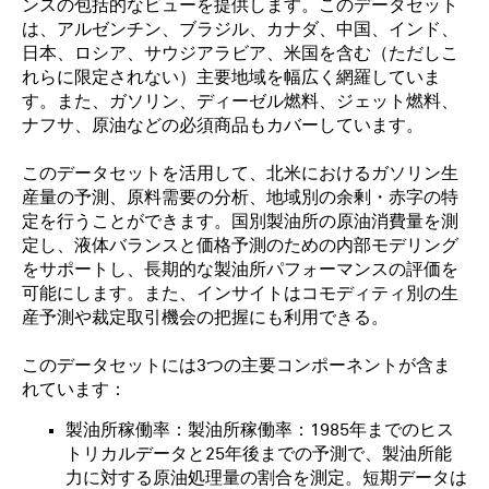
ンスの包括的なビューを提供します。このデータセット
は、アルゼンチン、ブラジル、カナダ、中国、インド、
日本、ロシア、サウジアラビア、米国を含む（ただしこ
れらに限定されない）主要地域を幅広く網羅していま
す。また、ガソリン、ディーゼル燃料、ジェット燃料、
ナフサ、原油などの必須商品もカバーしています。
このデータセットを活用して、北米におけるガソリン生
産量の予測、原料需要の分析、地域別の余剰・赤字の特
定を行うことができます。国別製油所の原油消費量を測
定し、液体バランスと価格予測のための内部モデリング
をサポートし、長期的な製油所パフォーマンスの評価を
可能にします。また、インサイトはコモディティ別の生
産予測や裁定取引機会の把握にも利用できる。
このデータセットには3つの主要コンポーネントが含ま
れています：
製油所稼働率：製油所稼働率：1985年までのヒス
トリカルデータと25年後までの予測で、製油所能
力に対する原油処理量の割合を測定。短期データは