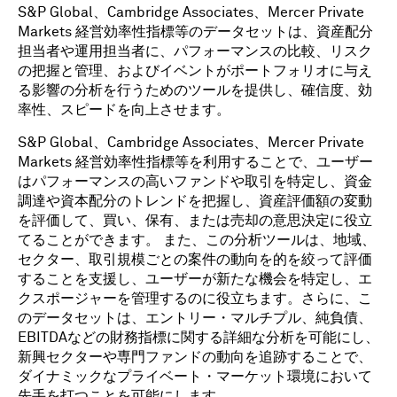
S&P Global、Cambridge Associates、Mercer Private
Markets 経営効率性指標等のデータセットは、資産配分
担当者や運用担当者に、パフォーマンスの比較、リスク
の把握と管理、およびイベントがポートフォリオに与え
る影響の分析を行うためのツールを提供し、確信度、効
率性、スピードを向上させます。
S&P Global、Cambridge Associates、Mercer Private
Markets 経営効率性指標等を利用することで、ユーザー
はパフォーマンスの高いファンドや取引を特定し、資金
調達や資本配分のトレンドを把握し、資産評価額の変動
を評価して、買い、保有、または売却の意思決定に役立
てることができます。 また、この分析ツールは、地域、
セクター、取引規模ごとの案件の動向を的を絞って評価
することを支援し、ユーザーが新たな機会を特定し、エ
クスポージャーを管理するのに役立ちます。さらに、こ
のデータセットは、エントリー・マルチプル、純負債、
EBITDAなどの財務指標に関する詳細な分析を可能にし、
新興セクターや専門ファンドの動向を追跡することで、
ダイナミックなプライベート・マーケット環境において
先手を打つことを可能にします。