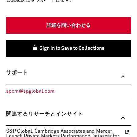
詳細を問い合わせる
Sign In to Save to Collections
サポート
spcm@spglobal.com
関連するリサーチとインサイト
S&P Global, Cambridge Associates and Mercer
Launch Private Markets Performance Datasets for