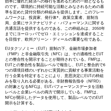
効率に優れた経済への移行を進めるための一助となるも
のです。環境的に持続可能な活動とみなされるための基
準を定めた貸付分類の枠組みを提供します。このフレー
ムワークは、投資家、発行体*、政策立案者、規制当
局、企業にサステナビリティ・パフォーマンスに関する
共通言語を提供するものである。この枠組みは、2050年
までにヨーロッパでゼロ・エミッションを達成すること
を目指す、欧州グリーン・ディールの重要な柱である。
EUタクソノミー（EUT）規制の下、金融市場参加者
（FMP）と非金融取引先（NFC）は、その適格性とEUT
との整合性を開示することが期待されている。FMPは、
EUTとの整合性を製品レベルで報告し、EUTと整合的で6
つの環境目標のいずれかに実質的に貢献する事業活動を
行う企業を特定することにより、意思決定にEUTの枠組
みを取り入れる必要がある。非財務報告指令（NFRD）
の対象となるNFCは、EUTパフォーマンスデータを活動
レベルと企業レベルの両方で開示している。FMPは、
NFCが開示したデータを使用して、製品レベルでのEUT
開示を計算する。