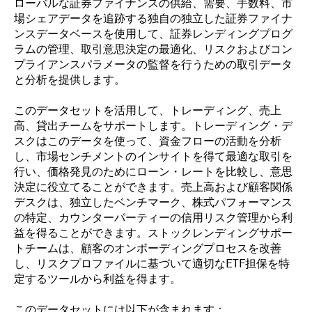
ローバルな証券ファイナンスの供給、需要、手数料、市
場シェアデータを追跡する独自の独立した証券ファイナ
ンスデータベースを使用して、証券レンディングプログ
ラムの管理、取引意思決定の最適化、リスクおよびコン
プライアンスパラメータの監督を行うための取引データ
と分析を提供します。
このデータセットを活用して、トレーディング、売上
高、貸出チームをサポートします。トレーディング・デ
スクはこのデータを使って、資金フローの活動を分析
し、市場センチメントのインサイトを得て最適な取引を
行い、価格発見のためにローン・レートを比較し、
意思
決定に
役立てることができます。売上高および顧客関係
デスクは、独立したベンチマーク、株式パフォーマンス
の特定、カウンターパーティーの信用リスク管理から利
益を得ることができます。ストックレンディングサポー
トチームは、顧客のオンボーディングプロセスを改善
し、リスクプロファイルに基づいて適切なETF担保を特
定するツールから利益を得ます。
このデータセットには以下が含まれます：