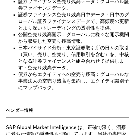
証券ファイナンス空売り残高データ：グローバル証
券ファイナンスデータ。
証券ファイナンス空売り残高日中データ：日中のグ
ローバル証券ファイナンスデータで、高頻度の更新
とより深いトレーディングの透明性を提供。
公開空売り残高開示：グローバルに様々な開示機関
から収集した空売り残高情報。
日本バイサイド分析：東京証券取引所の日々の取引
（買い、売り、空売り、信用取引を含む）を、中核
となる証券ファイナンスと組み合わせて提供しま
す：空売り残高データ。
債券からエクイティへの空売り残高：グローバルな
事業法人の空売り残高を集約し、エクイティ識別子
にマップバック。
ベンダー情報
S&P Global Market Intelligence は、正確で深く、洞察
に満ちた情報の重要性を理解しています。当社の専門家