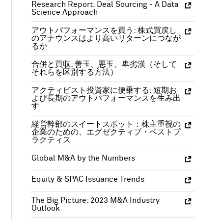
Research Report: Deal Sourcing - A Data
Science Approach
アウトパフォーマンスを買う: 株式買戻し
のアナウンスはより高いリターンにつなが
るか
合併と買収: 善玉、悪玉、卑劣漢（そして
それらを区別する方法）
アクティビスト投資家に便乗する: 短期お
よび長期のアウトパフォーマンスを生み出
す
経営幹部のスイートスポット：株主重視の
企業のための、エグゼクティブ・ベストプ
ラクティス
Global M&A by the Numbers
Equity & SPAC Issuance Trends
The Big Picture: 2023 M&A Industry
Outlook