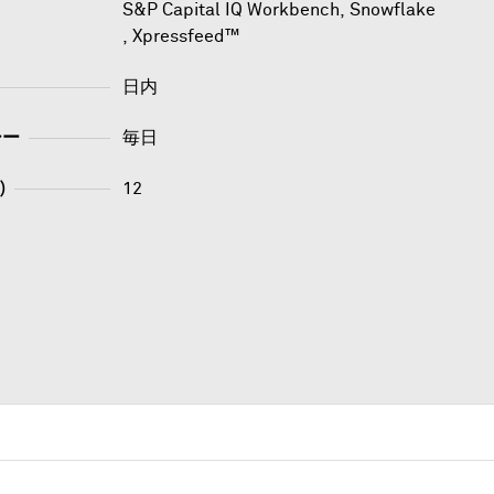
S&P Capital IQ Workbench
,
Snowflake
,
Xpressfeed™
日内
シー
毎日
)
12