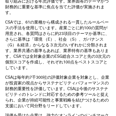
取り組みにおける年次評価です。業界固有のテーマかつ
財務的に重要な基準に焦点を当てた評価が実施されま
す。
CSAでは、61の業種から構成される一貫したルールベー
スの手法を使用しています。産業ごとに約100の質問が
用意され、各質問はさらに約23項目のテーマか基準に、
さらに基準は「環境 （E）、社会 （S）、ガバナンス
（G）＆経済」からなる３次元のいずれかに分類されま
す。業界共通の基準もあれば、業界特有の基準もありま
す。CSAでは全対象企業のESG総合スコアと先の3次元の
個別スコアを作成し、それぞれ100点をベストスコアと
しています。
CSAは毎年約7千300社の評価対象企業を対象とし、企業
が投資家の視点からサステナビリティパフォーマンスの
財務的重要性を評価しています。CSAは今後のサステナ
ビリティのトレンドに対応するための参考ツールと捉え
られ、企業が持続可能性と事業戦略を結びつけるための
支援において同分野をリードしています。
評価を受けた企業は、強力なオンラインのベンチマーク