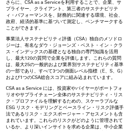
さらに、CSA as a Serviceを利用することで、企業、サ
プライヤー、クライアント、第三者のサステナビリテ
ィ・パフォーマンスを、財務的に関連する環境、社会、
政府、経済的基準に基づいて測定し、ベンチマークする
ことができます。
事業法人サステナビリティ評価（CSA）独自のメソドロ
ジーは、有名なダウ・ジョーンズ・ベスト・イン・クラ
ス・インデックスの基礎となる独自の専門知識を活用
し、最大120の質問で企業を評価します。これらの質問
は、最大25の一般的および業界別サステナビリティ基準
の一部であり、すべて3つの側面レベル指標（E、S、G）
および1つのCSA総合スコアに組み込まれています。
CSA as a Service には、投資家やバイヤーがポートフォ
リオやサプライチェーン全体のサステナビリティ・リス
ク・プロファイルを理解するための、スケーラブルな
ESG リスク・モデリングとベースライン・リスク評価手
法であるリスク・エクスポージャー・アセスメントも含
まれています。これらのリスクがどのように管理されて
いるか、より深いインサイトを求める企業は、中小企業