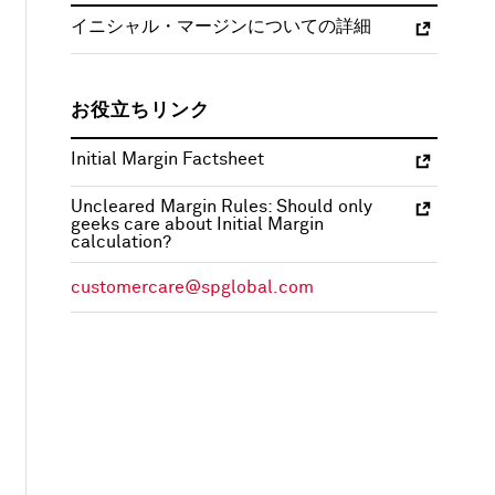
イニシャル・マージンについての詳細
お役立ちリンク
Initial Margin Factsheet
Uncleared Margin Rules: Should only
geeks care about Initial Margin
calculation?
customercare@spglobal.com