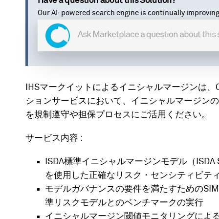
Have a question about this Solution?
Our AI-powered search engine is continually improving
IHSマークイットによるイニシャルマージンは、
ションサービスにおいて、イニシャルマージンの
を規制遵守や担保プロセスにご活用ください。
サービス内容 :
ISDA標準イニシャルマージンモデル（ISD
を使用した正確なリスク・センシティビテ
モデルガバナンスの要件を満たすためのSI
準リスクモデルとのベンチマークの実行
イニシャルマージン閾値モニタリングによ