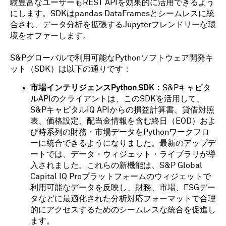
験豊富なユーザーもREST APIを効果的に活用できるよう
にします。SDKはpandas DataFramesとシームレスに統
合され、データ分析を拡張するJupyterフレンドリーな環
境をオファーします。
S&Pグローバルで利用可能なPythonソフトウェア開発キ
ット（SDK）は以下の通りです：
市場インテリジェンスPython SDK：
S&Pキャピタ
ルAPIのクライアントは、このSDKを活用して、
S&PキャピタルIQ APIからの損益計算書、貸借対照
表、価格設定、配当金情報を含む終日（EOD）およ
び時系列の財務・市場データをPythonワークフロ
ーに統合できるようになりました。最新のアップデ
ートでは、データ・ウィジェット・ライブラリが導
入されました。これらの新機能は、S&P Global
Capital IQ Proプラットフォームのウィジェットで
利用可能なデータを反映し、財務、市場、ESGデー
タなどに最適化された分析対応フォーマットで合理
的にアクセスするためのシームレスな統合を促進し
ます。