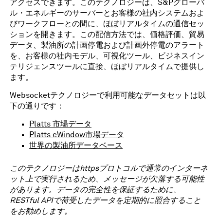
アクセスできます。このテクノロジーは、S&Pグローバ
ル・エネルギーのサーバーとお客様の社内システムおよ
びワークフローとの間に、ほぼリアルタイムの通信セッ
ションを開きます。この配信方法では、価格評価、貿易
データ、製油所の計画停電および計画外停電のアラート
を、お客様の社内モデル、可視化ツール、ビジネスイン
テリジェンスツールに直接、ほぼリアルタイムで提供し
ます。
Websocketテクノロジーで利用可能なデータセットは以
下の通りです：
Platts 市場データ
Platts eWindow市場データ
世界の製油所データベース
このテクノロジーはhttpsプロトコルで通常のインターネ
ット上で実行されるため、メッセージが欠落する可能性
があります。データの完全性を保証するために、
RESTful APIで荷受したデータを定期的に照合すること
をお勧めします。