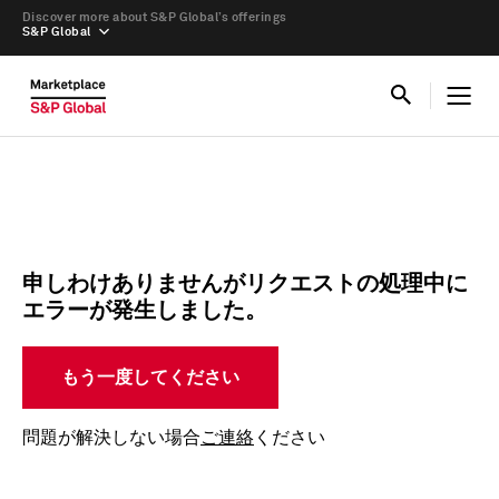
Discover more about S&P Global’s offerings
S&P Global
申しわけありませんがリクエストの処理中に
エラーが発生しました。
もう一度してください
問題が解決しない場合
ご連絡
ください