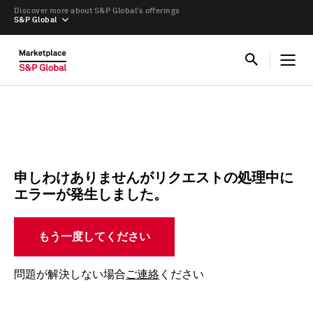
Discover more about S&P Global’s offerings
S&P Global
申しわけありませんがリクエストの処理中に
エラーが発生しました。
もう一度してください
問題が解決しない場合
ご連絡
ください