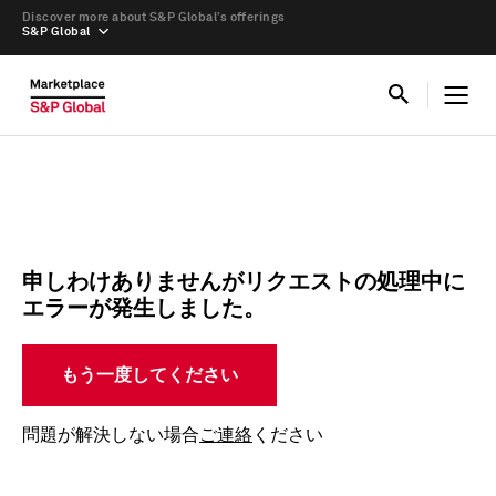
Discover more about S&P Global’s offerings
S&P Global
申しわけありませんがリクエストの処理中に
エラーが発生しました。
もう一度してください
問題が解決しない場合
ご連絡
ください