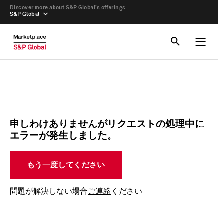
Discover more about S&P Global’s offerings
S&P Global
申しわけありませんがリクエストの処理中に
エラーが発生しました。
もう一度してください
問題が解決しない場合
ご連絡
ください