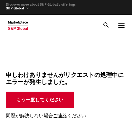
Discover more about S&P Global’s offerings
S&P Global
申しわけありませんがリクエストの処理中に
エラーが発生しました。
もう一度してください
問題が解決しない場合
ご連絡
ください