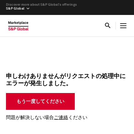
Discover more about S&P Global’s offerings
S&P Global
申しわけありませんがリクエストの処理中に
エラーが発生しました。
もう一度してください
問題が解決しない場合
ご連絡
ください