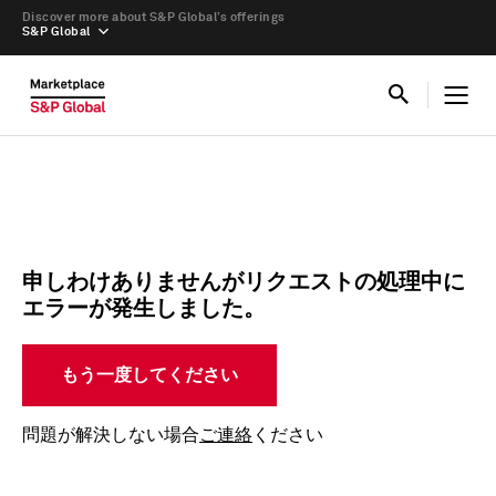
Discover more about S&P Global’s offerings
S&P Global
申しわけありませんがリクエストの処理中に
エラーが発生しました。
もう一度してください
問題が解決しない場合
ご連絡
ください