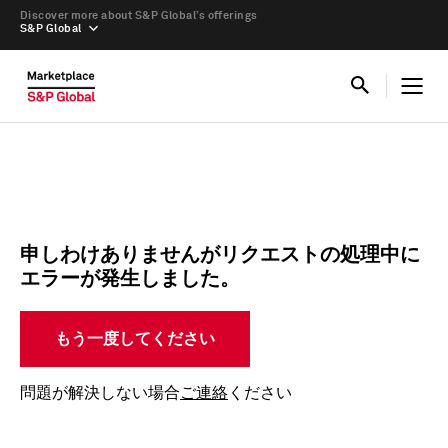
Discover more about S&P Global’s offerings
S&P Global
申しわけありませんがリクエストの処理中に
エラーが発生しました。
もう一度してください
問題が解決しない場合
ご連絡
ください