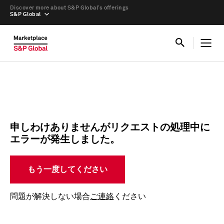
Discover more about S&P Global’s offerings
S&P Global
申しわけありませんがリクエストの処理中に
エラーが発生しました。
もう一度してください
問題が解決しない場合
ご連絡
ください