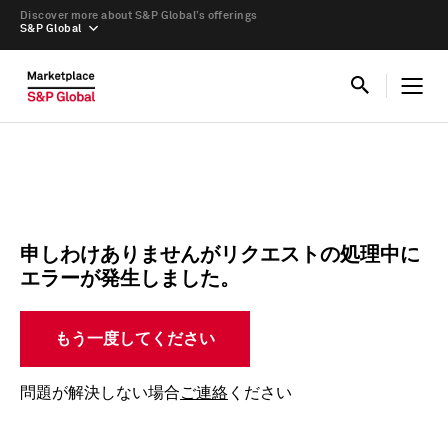
Discover more about S&P Global’s offerings
S&P Global
申しわけありませんがリクエストの処理中に
エラーが発生しました。
もう一度してください
問題が解決しない場合
ご連絡
ください