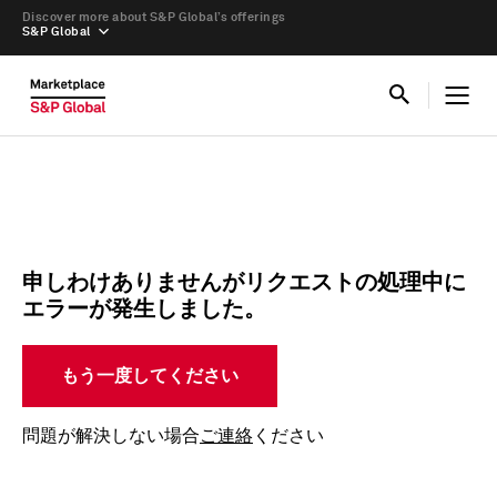
Discover more about S&P Global’s offerings
S&P Global
申しわけありませんがリクエストの処理中に
エラーが発生しました。
もう一度してください
問題が解決しない場合
ご連絡
ください