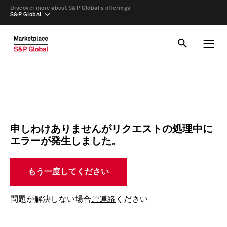
Discover more about S&P Global’s offerings
S&P Global
申しわけありませんがリクエストの処理中に
エラーが発生しました。
もう一度してください
問題が解決しない場合
ご連絡
ください