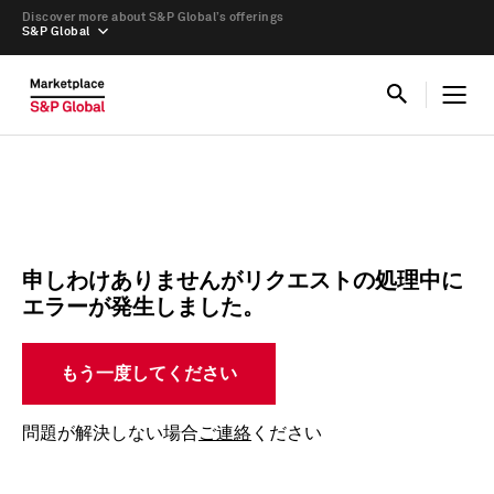
Discover more about S&P Global’s offerings
S&P Global
申しわけありませんがリクエストの処理中に
エラーが発生しました。
もう一度してください
問題が解決しない場合
ご連絡
ください