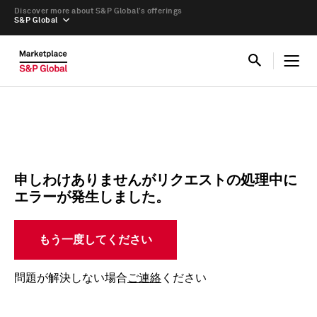
Discover more about S&P Global’s offerings
S&P Global
申しわけありませんがリクエストの処理中に
エラーが発生しました。
もう一度してください
問題が解決しない場合
ご連絡
ください