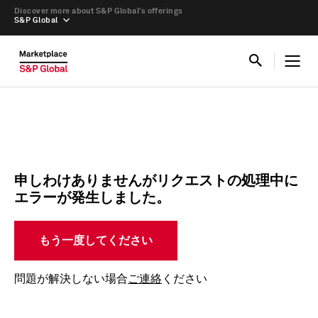
Discover more about S&P Global’s offerings
S&P Global
申しわけありませんがリクエストの処理中に
エラーが発生しました。
もう一度してください
問題が解決しない場合
ご連絡
ください