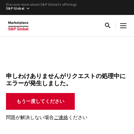
Discover more about S&P Global’s offerings
S&P Global
申しわけありませんがリクエストの処理中に
エラーが発生しました。
もう一度してください
問題が解決しない場合
ご連絡
ください