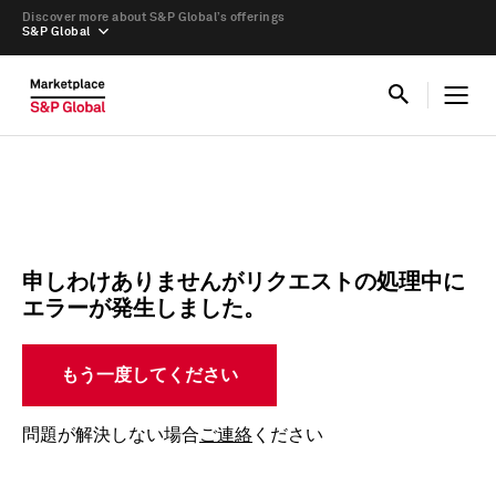
Discover more about S&P Global’s offerings
S&P Global
申しわけありませんがリクエストの処理中に
エラーが発生しました。
もう一度してください
問題が解決しない場合
ご連絡
ください