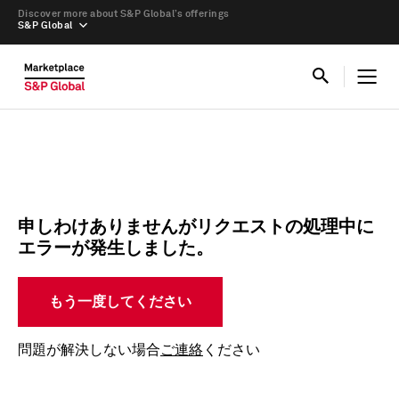
Discover more about S&P Global’s offerings
S&P Global
申しわけありませんがリクエストの処理中に
エラーが発生しました。
もう一度してください
問題が解決しない場合
ご連絡
ください