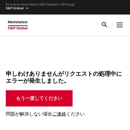
Discover more about S&P Global’s offerings
S&P Global
申しわけありませんがリクエストの処理中に
エラーが発生しました。
もう一度してください
問題が解決しない場合
ご連絡
ください