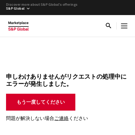
Discover more about S&P Global’s offerings
S&P Global
申しわけありませんがリクエストの処理中に
エラーが発生しました。
もう一度してください
問題が解決しない場合
ご連絡
ください