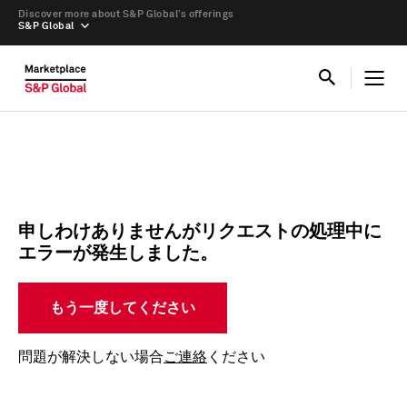
Discover more about S&P Global’s offerings
S&P Global
申しわけありませんがリクエストの処理中に
エラーが発生しました。
もう一度してください
問題が解決しない場合
ご連絡
ください