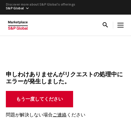
Discover more about S&P Global’s offerings
S&P Global
申しわけありませんがリクエストの処理中に
エラーが発生しました。
もう一度してください
問題が解決しない場合
ご連絡
ください